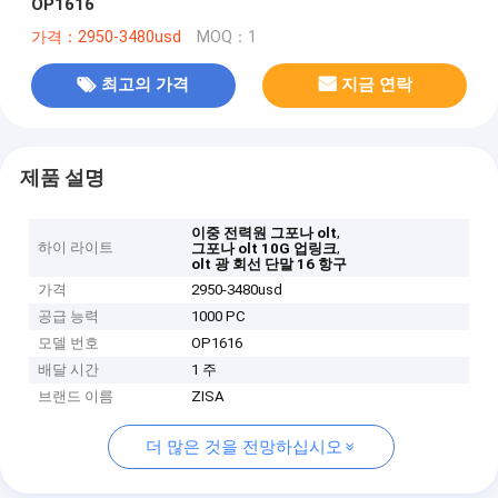
OP1616
가격：2950-3480usd
MOQ：1
최고의 가격
지금 연락
제품 설명
,
이중 전력원 그포나 olt
하이 라이트
,
그포나 olt 10G 업링크
olt 광 회선 단말 16 항구
가격
2950-3480usd
공급 능력
1000 PC
모델 번호
OP1616
배달 시간
1 주
브랜드 이름
ZISA
더 많은 것을 전망하십시오