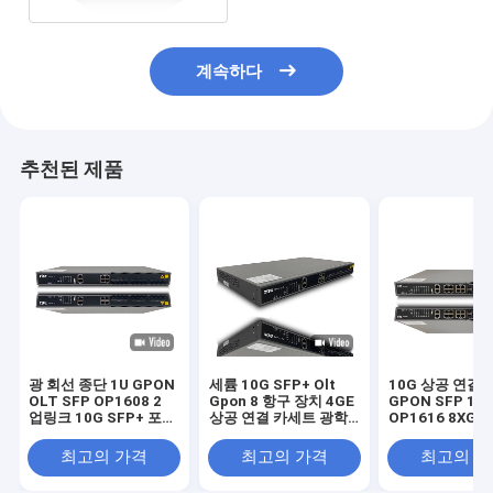
계속하다
추천된 제품
광 회선 종단 1U GPON
세륨 10G SFP+ Olt
10G 상공 연결
OLT SFP OP1608 2
Gpon 8 항구 장치 4GE
GPON SFP 16
업링크 10G SFP+ 포트
상공 연결 카세트 광학
OP1616 8XGE 
엔터프라이즈
적인 선 맨끝 OP1608
광 회선 단말기
최고의 가격
최고의 가격
최고의 