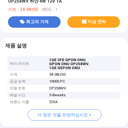
OP258WV 하얀 4W 12V 1A
가격：34-38USD
MOQ：1
최고의 가격
지금 연락
제품 설명
,
1GE 3FE GPON ONU
하이 라이트
,
GPON ONU OP258WV
1GE GEPON ONU
가격
34-38USD
공급 능력
10000 PC
모델 번호
OP258WV
배달 시간
5-8weeks
브랜드 이름
ZISA
더 많은 것을 전망하십시오