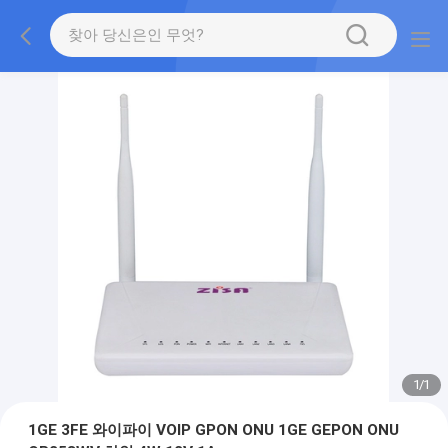
1
/
1
1GE 3FE 와이파이 VOIP GPON ONU 1GE GEPON ONU